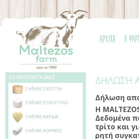
ΤΑ ΠΡΟΪΟΝΤΑ ΜΑΣ
ΔΗΛΩΣΗ 
CHÈVRE CROTTIN
Δήλωση απ
CHÈVRE ΣΤΡΟΓΓΥΛΟ
Η ΜΑ
LTEZO
Δεδομένα π
CHÈVRE ΚΑΡΔΙΑ
τρίτο και γ
CHÈVRE ΚΟΡΜΟΣ
ρητή συγκα