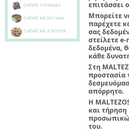
επιτάσσει ο
CHÈVRE ΠΥΡΑΜΙΔΑ
Μπορείτε να
CHÈVRE ΜΕ ΒΟΤΑΝΑ
παρέχετε κ
σας δεδομέν
CHÈVRE ΜΕ 4 ΠΙΠΕΡΙΑ
στείλετε e-
δεδομένα, θ
κάθε δυνατ
Στη
MALTEZ
προστασία 
δεσμευόμασ
απόρρητο.
H
MALTEZO
και τήρηση
προσωπικών
του.