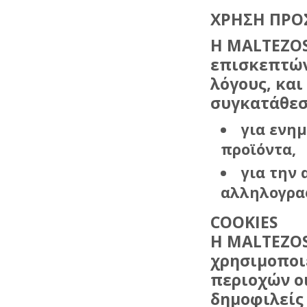
ΧΡΗΣΗ ΠΡ
H
MALTEZO
επισκεπτών
λόγους, και
συγκατάθεσ
για ενη
προϊόντα,
για την
αλληλογρα
COOKIES
Η
MALTEZO
χρησιμοποιε
περιοχών ο
δημοφιλείς